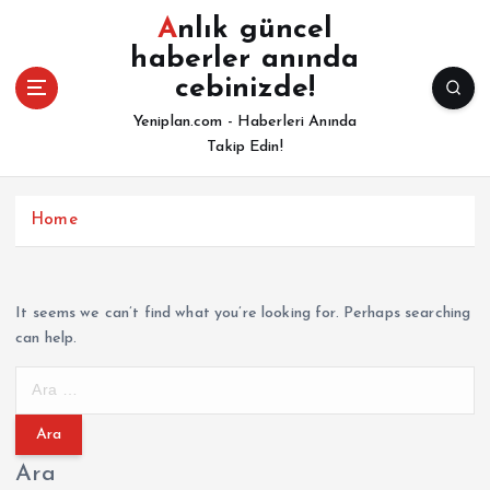
İ
Anlık güncel
ç
haberler anında
e
cebinizde!
r
i
Yeniplan.com - Haberleri Anında
ğ
Takip Edin!
e
a
t
Home
l
a
It seems we can’t find what you’re looking for. Perhaps searching
can help.
A
r
a
m
Ara
a