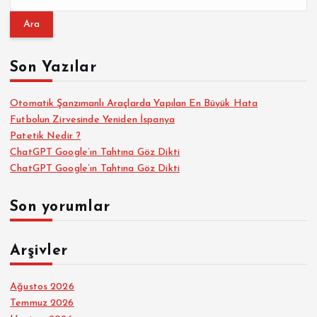
r
a
m
a
Son Yazılar
:
Otomatik Şanzımanlı Araçlarda Yapılan En Büyük Hata
Futbolun Zirvesinde Yeniden İspanya
Patetik Nedir ?
ChatGPT Google’ın Tahtına Göz Dikti
ChatGPT Google’ın Tahtına Göz Dikti
Son yorumlar
Arşivler
Ağustos 2026
Temmuz 2026