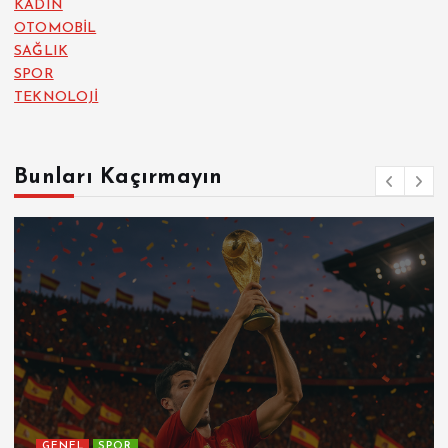
KADIN
OTOMOBİL
SAĞLIK
SPOR
TEKNOLOJİ
Bunları Kaçırmayın
GENEL
SPOR