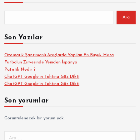
:
Ara
Son Yazılar
Otomatik Şanzımanlı Araçlarda Yapılan En Büyük Hata
Futbolun Zirvesinde Yeniden İspanya
Patetik Nedir ?
ChatGPT Google’ın Tahtına Göz Dikti
ChatGPT Google’ın Tahtına Göz Dikti
Son yorumlar
Görüntülenecek bir yorum yok.
A