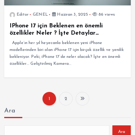
Editor
GENEL
Haziran 3, 2025
86 views
IPhone 17 için Beklenen en önemli
özellikler Neler ? İşte Detaylar…
Apple’ın her yıl heyecanla beklenen yeni iPhone
modellerinden biri olan iPhone 17 için birçok özellik ve yenilik
bekleniyor. Peki, iPhone 17’de neler olacak? İşte en önemli
özellikler… Geliştirilmiş Kamera…
1
2
Y
Ara
a
z
Ara