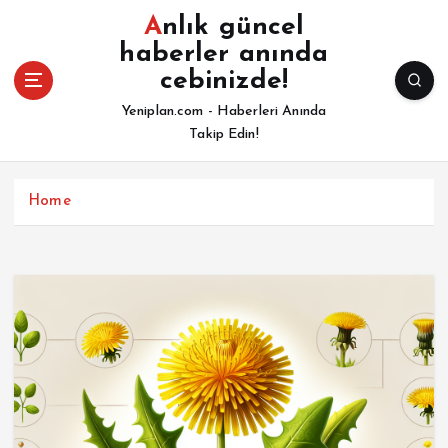
İ
Anlık güncel
ç
haberler anında
e
cebinizde!
r
i
Yeniplan.com - Haberleri Anında
ğ
Takip Edin!
e
a
t
Home
l
a