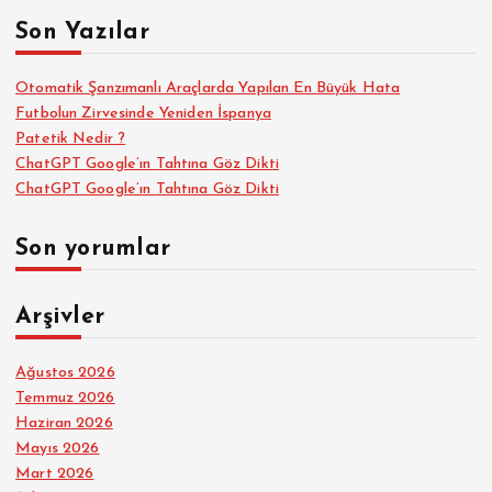
a
Son Yazılar
a
:
s
Otomatik Şanzımanlı Araçlarda Yapılan En Büyük Hata
Futbolun Zirvesinde Yeniden İspanya
Patetik Nedir ?
ı
ChatGPT Google’ın Tahtına Göz Dikti
ChatGPT Google’ın Tahtına Göz Dikti
Son yorumlar
Arşivler
Ağustos 2026
Temmuz 2026
Haziran 2026
Mayıs 2026
Mart 2026