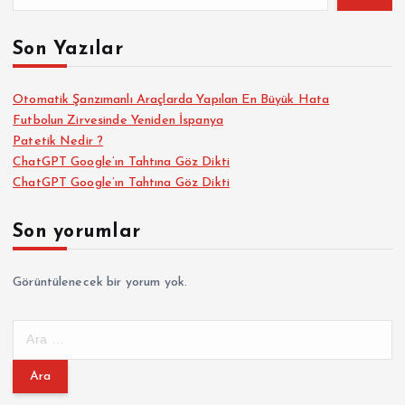
ı
Son Yazılar
s
Otomatik Şanzımanlı Araçlarda Yapılan En Büyük Hata
Futbolun Zirvesinde Yeniden İspanya
a
Patetik Nedir ?
ChatGPT Google’ın Tahtına Göz Dikti
y
ChatGPT Google’ın Tahtına Göz Dikti
f
Son yorumlar
a
Görüntülenecek bir yorum yok.
l
A
a
r
a
m
m