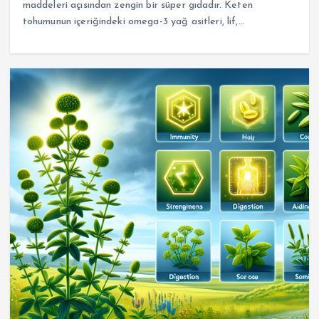
maddeleri açısından zengin bir süper gıdadır. Keten
tohumunun içeriğindeki omega-3 yağ asitleri, lif,…