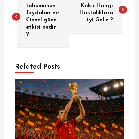
a
tohumunun
Kökü Hangi
faydaları ve
Hastalıklara
Cinsel güce
iyi Gelir ?
z
etkisi nedir
?
ı
g
e
Related Posts
z
i
n
m