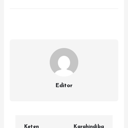
Editor
Y
Keten
Karahindiba