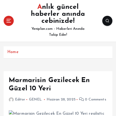
İ
Anlık güncel
ç
haberler anında
e
cebinizde!
r
i
Yeniplan.com - Haberleri Anında
ğ
Takip Edin!
e
a
t
Home
l
a
Marmarisin Gezilecek En
Güzel 10 Yeri
Editor
GENEL
Haziran 28, 2025
0 Comments