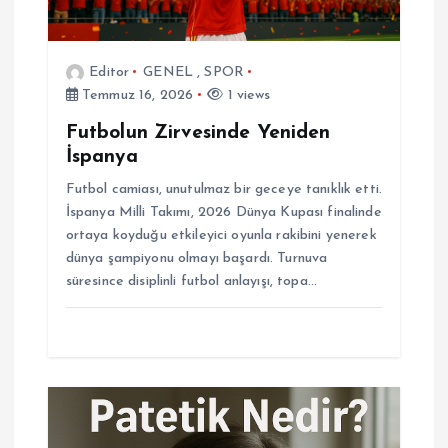
e
s
Editor
GENEL
,
SPOR
Temmuz 16, 2026
1 views
i
Futbolun Zirvesinde Yeniden
İspanya
Futbol camiası, unutulmaz bir geceye tanıklık etti.
İspanya Milli Takımı, 2026 Dünya Kupası finalinde
ortaya koyduğu etkileyici oyunla rakibini yenerek
dünya şampiyonu olmayı başardı. Turnuva
süresince disiplinli futbol anlayışı, topa…