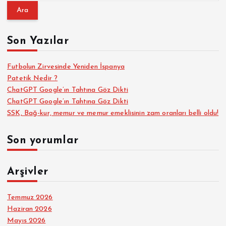
a
m
a
Son Yazılar
:
Futbolun Zirvesinde Yeniden İspanya
Patetik Nedir ?
ChatGPT Google’ın Tahtına Göz Dikti
ChatGPT Google’ın Tahtına Göz Dikti
SSK, Bağ-kur, memur ve memur emeklisinin zam oranları belli oldu!
Son yorumlar
Arşivler
Temmuz 2026
Haziran 2026
Mayıs 2026