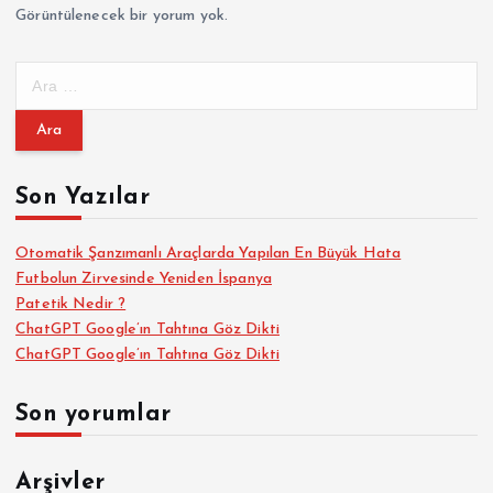
Görüntülenecek bir yorum yok.
A
r
a
m
a
Son Yazılar
:
Otomatik Şanzımanlı Araçlarda Yapılan En Büyük Hata
Futbolun Zirvesinde Yeniden İspanya
Patetik Nedir ?
ChatGPT Google’ın Tahtına Göz Dikti
ChatGPT Google’ın Tahtına Göz Dikti
Son yorumlar
Arşivler