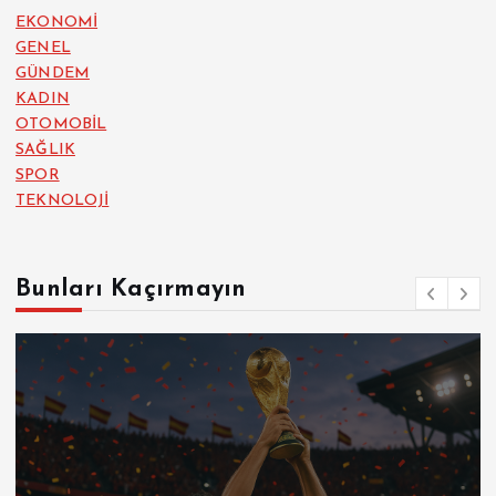
EKONOMİ
GENEL
GÜNDEM
KADIN
OTOMOBİL
SAĞLIK
SPOR
TEKNOLOJİ
Bunları Kaçırmayın