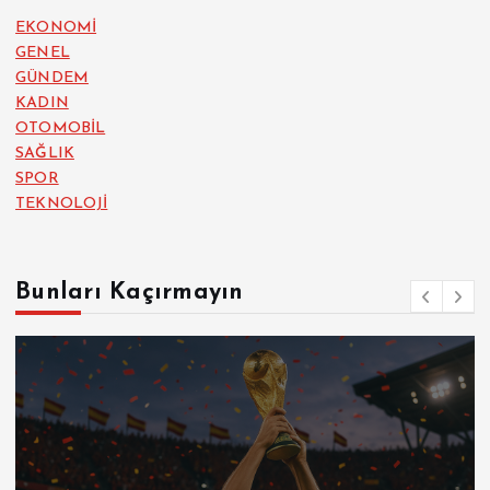
EKONOMİ
GENEL
GÜNDEM
KADIN
OTOMOBİL
SAĞLIK
SPOR
TEKNOLOJİ
Bunları Kaçırmayın