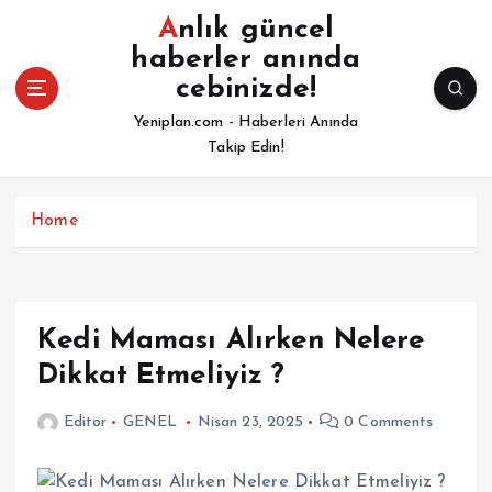
İ
Anlık güncel
ç
haberler anında
e
cebinizde!
r
i
Yeniplan.com - Haberleri Anında
ğ
Takip Edin!
e
a
t
Home
l
a
Kedi Maması Alırken Nelere
Dikkat Etmeliyiz ?
Editor
GENEL
Nisan 23, 2025
0 Comments