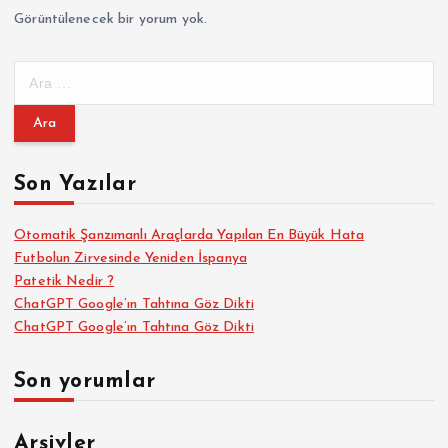
Görüntülenecek bir yorum yok.
A
r
a
m
a
Son Yazılar
:
Otomatik Şanzımanlı Araçlarda Yapılan En Büyük Hata
Futbolun Zirvesinde Yeniden İspanya
Patetik Nedir ?
ChatGPT Google’ın Tahtına Göz Dikti
ChatGPT Google’ın Tahtına Göz Dikti
Son yorumlar
Arşivler