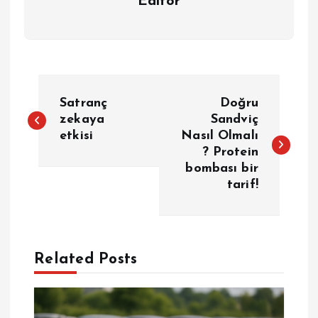
Editor
Y
Satranç
Doğru
a
zekaya
Sandviç
etkisi
Nasıl Olmalı
? Protein
z
bombası bir
tarif!
ı
g
e
Related Posts
z