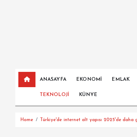
İ
ç
e
r
i
ğ
e
a
t
l
ANASAYFA
EKONOMİ
EMLAK
a
TEKNOLOJİ
KÜNYE
Home
Türkiye'de internet alt yapısı 2025'de daha g