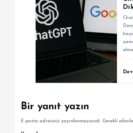
Dik
Chat
Düny
haya
yana
olmu
Dev
Bir yanıt yazın
E-posta adresiniz yayınlanmayacak.
Gerekli alanl