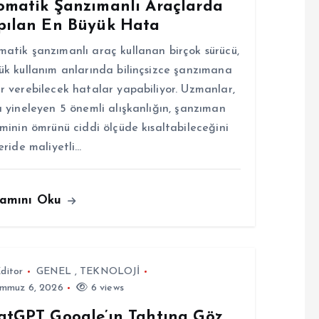
omatik Şanzımanlı Araçlarda
pılan En Büyük Hata
atik şanzımanlı araç kullanan birçok sürücü,
ük kullanım anlarında bilinçsizce şanzımana
r verebilecek hatalar yapabiliyor. Uzmanlar,
a yineleyen 5 önemli alışkanlığın, şanzıman
eminin ömrünü ciddi ölçüde kısaltabileceğini
leride maliyetli…
amını Oku
ditor
GENEL
,
TEKNOLOJİ
mmuz 6, 2026
6 views
atGPT Google’ın Tahtına Göz