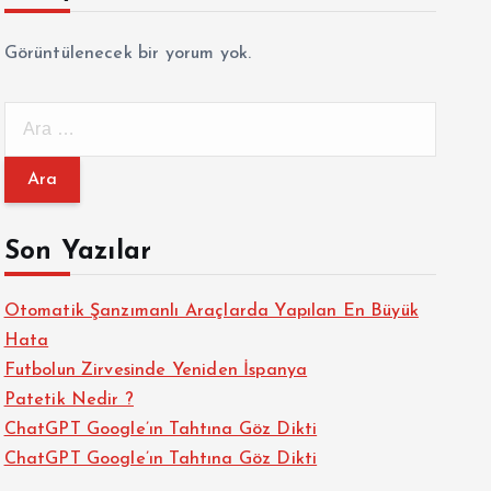
Görüntülenecek bir yorum yok.
A
r
a
m
a
Son Yazılar
:
Otomatik Şanzımanlı Araçlarda Yapılan En Büyük
Hata
Futbolun Zirvesinde Yeniden İspanya
Patetik Nedir ?
ChatGPT Google’ın Tahtına Göz Dikti
ChatGPT Google’ın Tahtına Göz Dikti