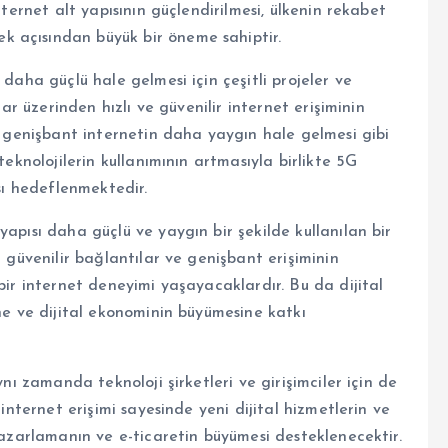
nternet alt yapısının güçlendirilmesi, ülkenin rekabet
 açısından büyük bir öneme sahiptir.
 daha güçlü hale gelmesi için çeşitli projeler ve
lar üzerinden hızlı ve güvenilir internet erişiminin
ve genişbant internetin daha yaygın hale gelmesi gibi
teknolojilerin kullanımının artmasıyla birlikte 5G
ası hedeflenmektedir.
apısı daha güçlü ve yaygın bir şekilde kullanılan bir
a güvenilir bağlantılar ve genişbant erişiminin
bir internet deneyimi yaşayacaklardır. Bu da dijital
ine ve dijital ekonominin büyümesine katkı
ynı zamanda teknoloji şirketleri ve girişimciler için de
 internet erişimi sayesinde yeni dijital hizmetlerin ve
 pazarlamanın ve e-ticaretin büyümesi desteklenecektir.