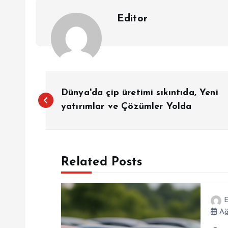
Editor
Y
Dünya'da çip üretimi sıkıntıda, Yeni
a
yatırımlar ve Çözümler Yolda
z
Related Posts
ı
g
E
Ağ
e