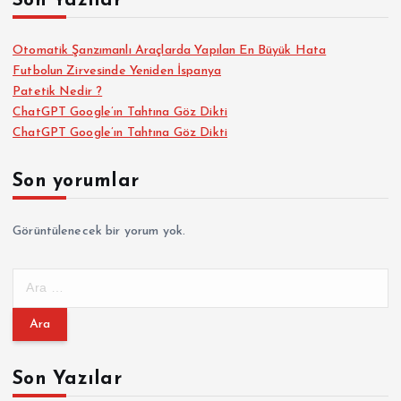
Son Yazılar
Otomatik Şanzımanlı Araçlarda Yapılan En Büyük Hata
Futbolun Zirvesinde Yeniden İspanya
Patetik Nedir ?
ChatGPT Google’ın Tahtına Göz Dikti
ChatGPT Google’ın Tahtına Göz Dikti
Son yorumlar
Görüntülenecek bir yorum yok.
A
r
a
m
a
Son Yazılar
: