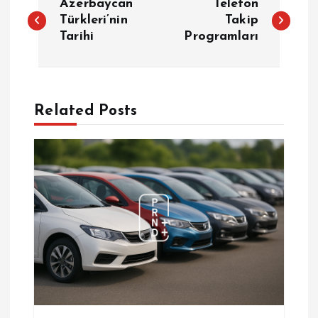
Azerbaycan
Telefon
a
Türkleri’nin
Takip
Tarihi
Programları
z
ı
Related Posts
g
e
z
i
n
m