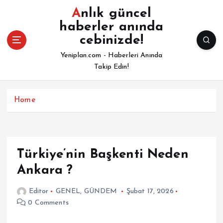
İ
Anlık güncel
ç
haberler anında
e
cebinizde!
r
i
Yeniplan.com - Haberleri Anında
ğ
Takip Edin!
e
a
t
Home
l
a
Türkiye’nin Başkenti Neden
Ankara ?
Editor
GENEL
,
GÜNDEM
Şubat 17, 2026
0 Comments