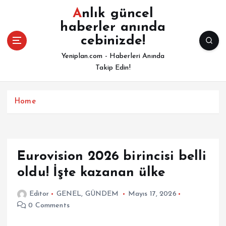
İ
Anlık güncel
ç
haberler anında
e
cebinizde!
r
i
Yeniplan.com - Haberleri Anında
ğ
Takip Edin!
e
a
t
Home
l
a
Eurovision 2026 birincisi belli
oldu! İşte kazanan ülke
Editor
GENEL
,
GÜNDEM
Mayıs 17, 2026
0 Comments