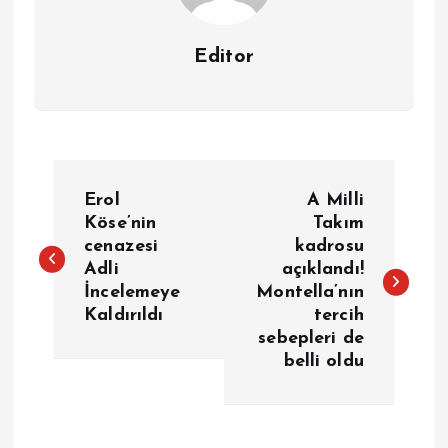
Editor
Y
Erol
A Milli
a
Köse’nin
Takım
cenazesi
kadrosu
Adli
açıklandı!
z
İncelemeye
Montella’nın
Kaldırıldı
tercih
ı
sebepleri de
belli oldu
g
e