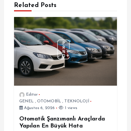
Related Posts
z
i
n
m
e
s
i
Editor
GENEL
,
OTOMOBİL
,
TEKNOLOJİ
Ağustos 6, 2026
1 views
Otomatik Şanzımanlı Araçlarda
Yapılan En Büyük Hata