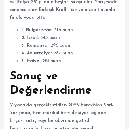
ve İtalya 281 puanla beşinci sırayı aldı. Yarışmada
sonuncu olan Birleşik Krallık ise yalnızca 1 puanla
finale veda etti.
1. Bulgaristan:
516 puan
2. İsrail:
343 puan
3. Romanya:
296 puan
4. Avustralya:
287 puan
5. İtalya:
281 puan
Sonuç ve
Değerlendirme
Viyana’da gerçekleştirilen 2026 Eurovision Şarkı
Yarışması, hem müzikal hem de siyasi açıdan
birçok tartışmayı beraberinde getirdi.
Bulgaristan’ın başarısı, etkinliğin genel