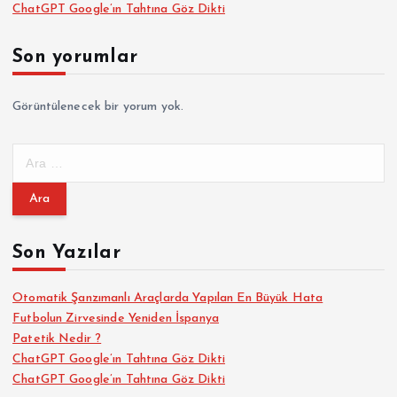
ChatGPT Google’ın Tahtına Göz Dikti
Son yorumlar
Görüntülenecek bir yorum yok.
A
r
a
m
a
Son Yazılar
:
Otomatik Şanzımanlı Araçlarda Yapılan En Büyük Hata
Futbolun Zirvesinde Yeniden İspanya
Patetik Nedir ?
ChatGPT Google’ın Tahtına Göz Dikti
ChatGPT Google’ın Tahtına Göz Dikti