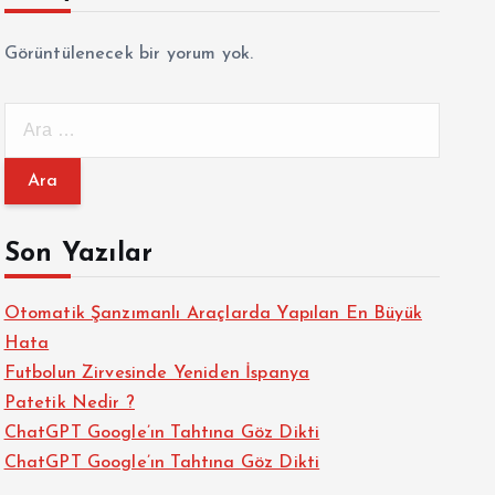
Görüntülenecek bir yorum yok.
A
r
a
m
a
Son Yazılar
:
Otomatik Şanzımanlı Araçlarda Yapılan En Büyük
Hata
Futbolun Zirvesinde Yeniden İspanya
Patetik Nedir ?
ChatGPT Google’ın Tahtına Göz Dikti
ChatGPT Google’ın Tahtına Göz Dikti