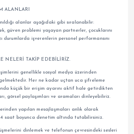
M ALANLARI
ıldığı alanlar aşağıdaki gibi sıralanabilir:
k, güven problemi yaşayan partnerler, çocuklarını
ı durumlarda işverenlerin personel performansını
 NELERİ TAKİP EDEBİLİRİZ.
letişimlerini genellikle sosyal medya üzerinden
elmektedir. Her ne kadar uçtan uca şifreleme
da küçük bir erişim ayarını aktif hale getirdikten
rı, görsel paylaşımları ve aramaları dinleyebiliriz.
erinden yapılan mesajlaşmaları anlık olarak
 24 saat boyunca denetim altında tutabilirsiniz.
üşmelerini dinlemek ve telefonun çevresindeki sesleri