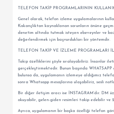
TELEFON TAKİP PROGRAMLARININ KULLANI
Genel olarak, telefon izleme uygulamalarının kullan
Kıskançlıktan kaynaklanan sorunların önüne geçme
denetim altında tutmak isteyen ebeveynler ve baz
değerlendirmek için başvurdukları bir yöntemdir.
TELEFON TAKİP VE İZLEME PROGRAMLARI İLE
Takip özelliklerini şöyle sıralayabiliriz: İnsanlar i
gerçekleştirmektedir. Bunun başında WHATSAPP g
bulunsa da, uygulamanın izlemeye aldığımız telefon
sonra Whatsapp mesajlarına ulaşabiliriz, sesli notla
Bir diğer iletişim aracı ise İNSTAGRAM’dır. DM üz
okuyabilir, gelen-giden resimleri takip edebilir ve
Ayrıca, uygulamanın bir başka özelliği telefon gör