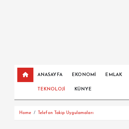
İ
ç
e
r
i
ğ
e
a
t
l
ANASAYFA
EKONOMİ
EMLAK
a
TEKNOLOJİ
KÜNYE
Home
Telefon Takip Uygulamaları