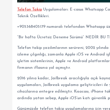
Telefon Takip
Uygulamaları: E-casus Whatsapp Cas
Teknik Özellikleri.
+905368405179 numaralı telefondan Whatsapp üze
“Bir hafta Ücretsiz Deneme Sürümü” NEDİR 
Telefon takip yazılımlarının serüveni, 2002 yılında
izleme çılgınlığı, zamanla Apple iOS ve Android iş
işletim sistemlerinin, Apple ve Android platforml
firmanın iflasına yol açmıştır.
2016 yılına kadar, Jailbreak aracılığıyla açık kayn
uygulamaları, Jailbreak uygulama geliştiricileri ile 
cihazlarına entegre edilmiştir. Kısacası, iPhone taki
ardında yatan sebep, Apple iOS’un katı güvenlik pol
Günümüzde telefon takip uygulamalarına izin vere