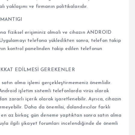
ı yaklaşımı ve firmanın politikalarıdır.
 MANTIGI
fona fiziksel erişiminiz olmalı ve cihazın ANDROID
r. Uygulamayı telefona yükledikten sonra, telefon takip
nın kontrol panelinden takip edilen telefonun
İKKAT EDİLMESİ GEREKENLER
satın alma işlemi gerçekleştirmemeniz önemlidir.
ndroid işletim sistemli telefonlarda virüs olarak
n zararlı içerik olarak işaretlenebilir. Ayrıca, cihazın
meyebilir. Daha da önemlisi, dolandırıcılar farklı
rü, en az birkaç gün deneme yaptıktan sonra satın alma
yla ilgili şikayet forumları incelendiğinde de önemli