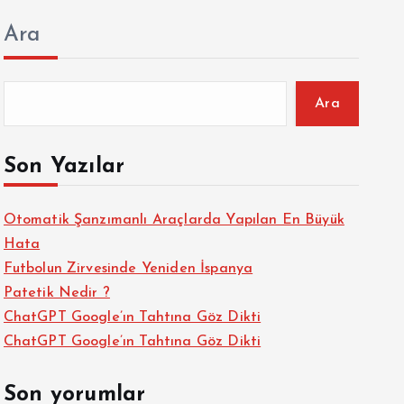
Ara
Ara
Son Yazılar
Otomatik Şanzımanlı Araçlarda Yapılan En Büyük
Hata
Futbolun Zirvesinde Yeniden İspanya
Patetik Nedir ?
ChatGPT Google’ın Tahtına Göz Dikti
ChatGPT Google’ın Tahtına Göz Dikti
Son yorumlar